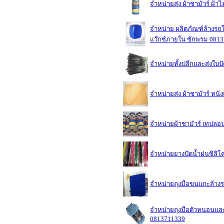
จำหน่ายส่ง ผ้าชามัวร์ ผ
จำหน่าย ผลิตภัณฑ์ล้างรถใช
แว๊กซ์ภายใน ซักพรม 081
จำหน่ายทั้งปลีกและส่งใบ
จำหน่ายส่ง ผ้าชามัวร์ หนั
จำหน่ายผ้าชามัวร์ เทปลอ
จำหน่ายยางปัดน้ำฝนซิลิโ
จำหน่ายถุงมือขนแกะล้างรถ
จำหน่ายถุงมือตัวหนอนและ
0813711339