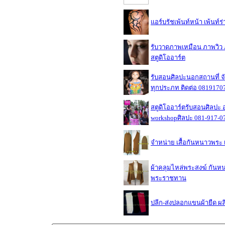
แอร์บรัชเพ้นท์หน้า เพ้นท์ร่
รับวาดภาพเหมือน ภาพวิว ภ
สตูดิโออาร์ต
รับสอนศิลปะนอกสถานที่ จั
ทุกประภท ติดต่อ 0819170
สตูดิโออาร์ตรับสอนศิลปะ
workshopศิลปะ 081-917-0
จำหน่าย เสื้อกันหนาวพระ 
ผ้าคลุมไหล่พระสงฆ์ กันหนา
พระราชทาน
ปลีก-ส่งปลอกแขนผ้ายืด ผล