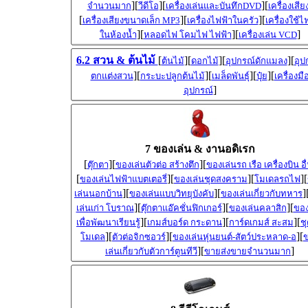
][
][
][
จำนวนมาก
วีดีโอ
เครื่องเล่นและบันทึกDVD
เครื่องเสีย
[
][
][
เครื่องเสียงขนาดเล็ก MP3
เครื่องไฟฟ้าในครัว
เครื่องใช้ไ
][
][
]
ในห้องน้ำ
หลอดไฟ โคมไฟ ไฟฟ้า
เครื่องเล่น VCD
6.2 สวน & ต้นไม้
[
][
][
][
ต้นไม้
ดอกไม้
อุปกรณ์ดักแมลง
อุป
][
][
][
][
ตกแต่งสวน
กระบะปลูกต้นไม้
เมล็ดพันธุ์
ปุ๋ย
เครื่องมื
]
อุปกรณ์
7 ของเล่น & งานอดิเรก
[
][
][
ตุ๊กตา
ของเล่นตัวต่อ สร้างตึก
ของเล่นรถ เรือ เครื่องบิน อื
[
][
][
][
ของเล่นไฟฟ้าแบตเตอรี่
ของเล่นชุดสงคราม
โมเดลรถไฟ
][
][
]
เล่นนอกบ้าน
ของเล่นแบบวิทยุบังคับ
ของเล่นเกี่ยวกับทหาร
][
][
][
เล่นเก่า โบราณ
ตุ๊กตาแอ๊คชั่นฟิกเกอร์
ของเล่นคลาสิก
ของ
][
][
][
เพื่อพัฒนาเรียนรู้
เกมส์บอร์ด กระดาน
การ์ดเกมส์ สะสม
ชุ
][
][
][
โมเดล
ตัวต่อจิกซอวร์
ของเล่นหุ่นยนต์-สัตว์ประหลาด-อ
][
]
เล่นเกี่ยวกับตัวการ์ตูนทีวี
ขายส่งขายจำนวนมาก