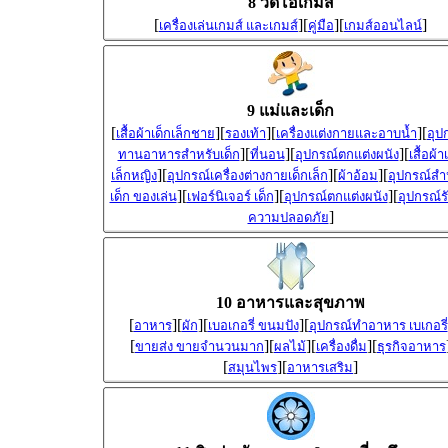
8 วีดีโอเกมส์
[
][
][
]
เครื่องเล่นเกมส์ และเกมส์
คู่มือ
เกมส์ออนไลน์
9 แม่และเด็ก
[
][
][
][
เสื้อผ้าเด็กเล็กชาย
รองเท้า
เครื่องแต่งกายและอาบน้ำ
อุป
][
][
][
ทานอาหารสำหรับเด็ก
ที่นอน
อุปกรณ์ตกแต่งผนัง
เสื้อผ้า
][
][
][
เล็กหญิง
อุปกรณ์เครื่องต่างกายเด็กเล็ก
ผ้าอ้อม
อุปกรณ์สำ
][
][
][
เด็ก ของเล่น
เฟอร์นิเจอร์ เด็ก
อุปกรณ์ตกแต่งผนัง
อุปกรณ์ร
]
ความปลอดภัย
10 อาหารและสุขภาพ
[
][
][
][
อาหาร
ผัก
เบอเกอรี่ ขนมปัง
อุปกรณ์ทำอาหาร เบเกอรี่
[
][
][
][
ขายส่ง ขายจำนวนมาก
ผลไม้
เครื่องดื่ม
ธุรกิจอาหาร
[
][
]
สมุนไพร
อาหารเสริม