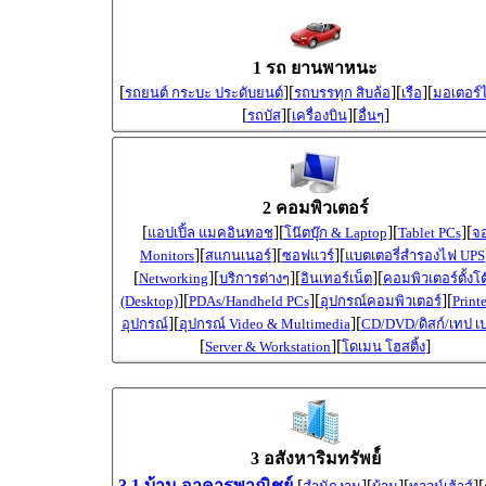
1 รถ ยานพาหนะ
[
][
][
][
รถยนต์ กระบะ ประดับยนต์
รถบรรทุก สิบล้อ
เรือ
มอเตอร์ไ
[
][
][
]
รถบัส
เครื่องบิน
อื่นๆ
2 คอมพิวเตอร์
[
][
][
][
แอปเปิ้ล แมคอินทอช
โน๊ตบุ๊ก & Laptop
Tablet PCs
จ
][
][
][
Monitors
สแกนเนอร์
ซอฟแวร์
แบตเตอรี่สำรองไฟ UPS
[
][
][
][
Networking
บริการต่างๆ
อินเทอร์เน็ต
คอมพิวเตอร์ตั้งโต
][
][
][
(Desktop)
PDAs/Handheld PCs
อุปกรณ์คอมพิวเตอร์
Print
][
][
อุปกรณ์
อุปกรณ์ Video & Multimedia
CD/DVD/ดิสก์/เทป เป
[
][
]
Server & Workstation
โดเมน โฮสติ้ง
3 อสังหาริมทรัพย์์
3.1 บ้าน อาคารพาณิชย์
[
][
][
][