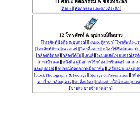
11 ศิลปะ หัตถกรรม & ของที่ระลึก
[
][
]
ศิลปะ
หัตถกรรม และของที่ระลึก
12 โทรศัพท์ & อุปกรณ์สื่อสาร
[
][
][
โทรศัพท์มือถือ & อุปกรณ์
PABX ตู้สาขา
โทรศัพท์ PCT
[
][
][
][
โทรศัพท์บ้าน
เพจเจอร์
วิทยุสื่อสาร
กล้องใช้ฟิลม์และอุปก
[
][
][
][
กล้องดิจิตอล
กล้องวีดีโอ
เลนส์
ระบบแสงไฟ อุปกรณ์สตูด
[
][
][
กระเป๋า เคส
หนังสือ คู่มือการใช้กล้อง
พรินเตอร์ สแกนเน
][
][
และอุปกรณ์
อุปกรณ์ตัดต่อภาพมืออาชีพ
เครื่องฉายและอุป
[
][
][
Stock Photography & Footage
Storage & Presentation
กล้อ
][
][
ทางไกล กล้องดูดาว
ขาตั้งกล้อง
กล้องถ่ายใต้น้ำและอุปกร
[
]
ขายส่ง ขายจำนวนมาก