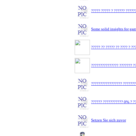
????? ????? ? ?????? ?????
Some solid insights for ga
????? ?? ????? ?? ???? ? ?
??????????????? ??????? ??
????????????????? ???????
?????? ??????????? 0% ? ??
Setzen Sie sich zuvor