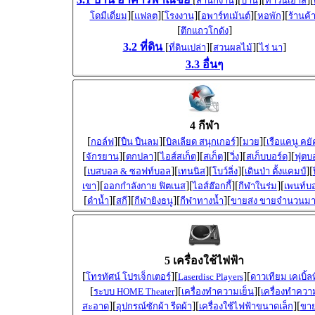
สำนักงาน
บ้าน
ทาวน์เฮ้าส์
][
][
][
][
][
โดมีเดี่ยม
แฟลต
โรงงาน
อพาร์ทเม้นต์
หอพัก
ร้านค้
[
]
ตึกแถวโกดัง
3.2 ที่ดิน
[
][
][
]
ที่ดินเปล่า
สวนผลไม้
ไร่ นา
3.3 อื่นๆ
4 กีฬา
[
][
][
][
][
กอล์ฟ
ปืน ปืนลม
บิลเลียด สนุกเกอร์
มวย
เรือแคนู คยั
[
][
][
][
][
][
][
จักรยาน
ตกปลา
ไอส์สเก็ต
สเก็ต
วิ่ง
สเก็บบอร์ด
ฟุตบ
[
][
][
][
][
เบสบอล & ซอฟท์บอล
เทนนิส
โบว์ลิ่ง
เดินป่า ตั้งแคมป์
][
][
][
][
เขา
ออกกำลังกาย ฟิตเนส
ไอส์ฮ๊อกกี้
กีฬาในร่ม
เพนท์บ
[
][
][
][
][
ดำน้ำ
สกี
กีฬายิงธนู
กีฬาทางน้ำ
ขายส่ง ขายจำนวนม
5 เครื่องใช้ไฟฟ้า
[
][
][
โทรทัศน์ โปรเจ็กเตอร์
Laserdisc Players
ดาวเทียม เคเบิ้ลท
[
][
][
ระบบ HOME Theater
เครื่องทำความเย็น
เครื่องทำควา
][
][
][
สะอาด
อุปกรณ์ซักผ้า รีดผ้า
เครื่องใช้ไฟฟ้าขนาดเล็ก
ขาย