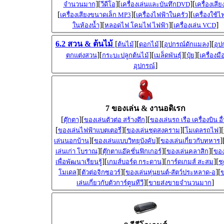
][
][
][
จำนวนมาก
วีดีโอ
เครื่องเล่นและบันทึกDVD
เครื่องเสีย
[
][
][
เครื่องเสียงขนาดเล็ก MP3
เครื่องไฟฟ้าในครัว
เครื่องใช้ไ
][
][
]
ในห้องน้ำ
หลอดไฟ โคมไฟ ไฟฟ้า
เครื่องเล่น VCD
6.2 สวน & ต้นไม้
[
][
][
][
ต้นไม้
ดอกไม้
อุปกรณ์ดักแมลง
อุป
][
][
][
][
ตกแต่งสวน
กระบะปลูกต้นไม้
เมล็ดพันธุ์
ปุ๋ย
เครื่องมื
]
อุปกรณ์
7 ของเล่น & งานอดิเรก
[
][
][
ตุ๊กตา
ของเล่นตัวต่อ สร้างตึก
ของเล่นรถ เรือ เครื่องบิน อื
[
][
][
][
ของเล่นไฟฟ้าแบตเตอรี่
ของเล่นชุดสงคราม
โมเดลรถไฟ
][
][
]
เล่นนอกบ้าน
ของเล่นแบบวิทยุบังคับ
ของเล่นเกี่ยวกับทหาร
][
][
][
เล่นเก่า โบราณ
ตุ๊กตาแอ๊คชั่นฟิกเกอร์
ของเล่นคลาสิก
ของ
][
][
][
เพื่อพัฒนาเรียนรู้
เกมส์บอร์ด กระดาน
การ์ดเกมส์ สะสม
ชุ
][
][
][
โมเดล
ตัวต่อจิกซอวร์
ของเล่นหุ่นยนต์-สัตว์ประหลาด-อ
][
]
เล่นเกี่ยวกับตัวการ์ตูนทีวี
ขายส่งขายจำนวนมาก