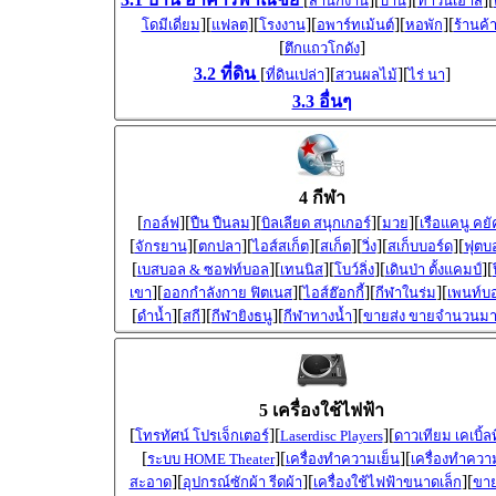
สำนักงาน
บ้าน
ทาวน์เฮ้าส์
][
][
][
][
][
โดมีเดี่ยม
แฟลต
โรงงาน
อพาร์ทเม้นต์
หอพัก
ร้านค้
[
]
ตึกแถวโกดัง
3.2 ที่ดิน
[
][
][
]
ที่ดินเปล่า
สวนผลไม้
ไร่ นา
3.3 อื่นๆ
4 กีฬา
[
][
][
][
][
กอล์ฟ
ปืน ปืนลม
บิลเลียด สนุกเกอร์
มวย
เรือแคนู คยั
[
][
][
][
][
][
][
จักรยาน
ตกปลา
ไอส์สเก็ต
สเก็ต
วิ่ง
สเก็บบอร์ด
ฟุตบ
[
][
][
][
][
เบสบอล & ซอฟท์บอล
เทนนิส
โบว์ลิ่ง
เดินป่า ตั้งแคมป์
][
][
][
][
เขา
ออกกำลังกาย ฟิตเนส
ไอส์ฮ๊อกกี้
กีฬาในร่ม
เพนท์บ
[
][
][
][
][
ดำน้ำ
สกี
กีฬายิงธนู
กีฬาทางน้ำ
ขายส่ง ขายจำนวนม
5 เครื่องใช้ไฟฟ้า
[
][
][
โทรทัศน์ โปรเจ็กเตอร์
Laserdisc Players
ดาวเทียม เคเบิ้ลท
[
][
][
ระบบ HOME Theater
เครื่องทำความเย็น
เครื่องทำควา
][
][
][
สะอาด
อุปกรณ์ซักผ้า รีดผ้า
เครื่องใช้ไฟฟ้าขนาดเล็ก
ขาย