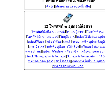
11 ศิลปะ หัตถกรรม & ของที่ระลึก
[
][
]
ศิลปะ
หัตถกรรม และของที่ระลึก
12 โทรศัพท์ & อุปกรณ์สื่อสาร
[
][
][
โทรศัพท์มือถือ & อุปกรณ์
PABX ตู้สาขา
โทรศัพท์ PCT
[
][
][
][
โทรศัพท์บ้าน
เพจเจอร์
วิทยุสื่อสาร
กล้องใช้ฟิลม์และอุปก
[
][
][
][
กล้องดิจิตอล
กล้องวีดีโอ
เลนส์
ระบบแสงไฟ อุปกรณ์สตูด
[
][
][
กระเป๋า เคส
หนังสือ คู่มือการใช้กล้อง
พรินเตอร์ สแกนเน
][
][
และอุปกรณ์
อุปกรณ์ตัดต่อภาพมืออาชีพ
เครื่องฉายและอุป
[
][
][
Stock Photography & Footage
Storage & Presentation
กล้อ
][
][
ทางไกล กล้องดูดาว
ขาตั้งกล้อง
กล้องถ่ายใต้น้ำและอุปกร
[
]
ขายส่ง ขายจำนวนมาก