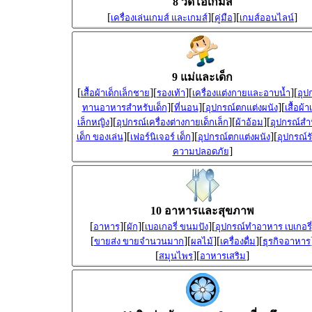
8 วีดีโอเกมส์
[
][
][
]
เครื่องเล่นเกมส์ และเกมส์
คู่มือ
เกมส์ออนไลน์
9 แม่และเด็ก
[
][
][
][
เสื้อผ้าเด็กเล็กชาย
รองเท้า
เครื่องแต่งกายและอาบน้ำ
อุป
][
][
][
ทานอาหารสำหรับเด็ก
ที่นอน
อุปกรณ์ตกแต่งผนัง
เสื้อผ้า
][
][
][
เล็กหญิง
อุปกรณ์เครื่องต่างกายเด็กเล็ก
ผ้าอ้อม
อุปกรณ์สำ
][
][
][
เด็ก ของเล่น
เฟอร์นิเจอร์ เด็ก
อุปกรณ์ตกแต่งผนัง
อุปกรณ์ร
]
ความปลอดภัย
10 อาหารและสุขภาพ
[
][
][
][
อาหาร
ผัก
เบอเกอรี่ ขนมปัง
อุปกรณ์ทำอาหาร เบเกอรี่
[
][
][
][
ขายส่ง ขายจำนวนมาก
ผลไม้
เครื่องดื่ม
ธุรกิจอาหาร
[
][
]
สมุนไพร
อาหารเสริม