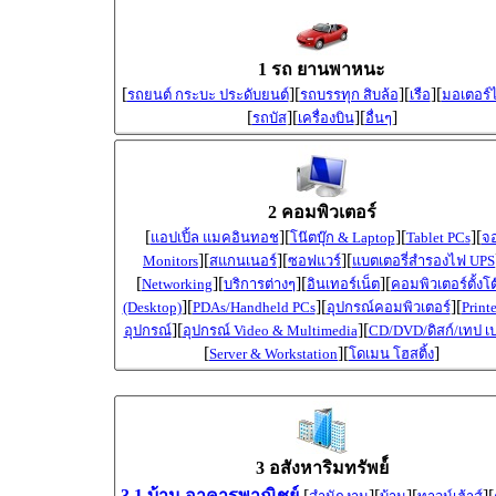
1 รถ ยานพาหนะ
[
][
][
][
รถยนต์ กระบะ ประดับยนต์
รถบรรทุก สิบล้อ
เรือ
มอเตอร์ไ
[
][
][
]
รถบัส
เครื่องบิน
อื่นๆ
2 คอมพิวเตอร์
[
][
][
][
แอปเปิ้ล แมคอินทอช
โน๊ตบุ๊ก & Laptop
Tablet PCs
จ
][
][
][
Monitors
สแกนเนอร์
ซอฟแวร์
แบตเตอรี่สำรองไฟ UPS
[
][
][
][
Networking
บริการต่างๆ
อินเทอร์เน็ต
คอมพิวเตอร์ตั้งโต
][
][
][
(Desktop)
PDAs/Handheld PCs
อุปกรณ์คอมพิวเตอร์
Print
][
][
อุปกรณ์
อุปกรณ์ Video & Multimedia
CD/DVD/ดิสก์/เทป เป
[
][
]
Server & Workstation
โดเมน โฮสติ้ง
3 อสังหาริมทรัพย์์
3.1 บ้าน อาคารพาณิชย์
[
][
][
][