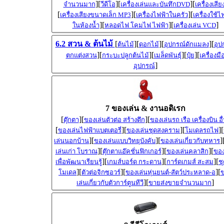
][
][
][
จำนวนมาก
วีดีโอ
เครื่องเล่นและบันทึกDVD
เครื่องเสีย
[
][
][
เครื่องเสียงขนาดเล็ก MP3
เครื่องไฟฟ้าในครัว
เครื่องใช้ไ
][
][
]
ในห้องน้ำ
หลอดไฟ โคมไฟ ไฟฟ้า
เครื่องเล่น VCD
6.2 สวน & ต้นไม้
[
][
][
][
ต้นไม้
ดอกไม้
อุปกรณ์ดักแมลง
อุป
][
][
][
][
ตกแต่งสวน
กระบะปลูกต้นไม้
เมล็ดพันธุ์
ปุ๋ย
เครื่องมื
]
อุปกรณ์
7 ของเล่น & งานอดิเรก
[
][
][
ตุ๊กตา
ของเล่นตัวต่อ สร้างตึก
ของเล่นรถ เรือ เครื่องบิน อื
[
][
][
][
ของเล่นไฟฟ้าแบตเตอรี่
ของเล่นชุดสงคราม
โมเดลรถไฟ
][
][
]
เล่นนอกบ้าน
ของเล่นแบบวิทยุบังคับ
ของเล่นเกี่ยวกับทหาร
][
][
][
เล่นเก่า โบราณ
ตุ๊กตาแอ๊คชั่นฟิกเกอร์
ของเล่นคลาสิก
ของ
][
][
][
เพื่อพัฒนาเรียนรู้
เกมส์บอร์ด กระดาน
การ์ดเกมส์ สะสม
ชุ
][
][
][
โมเดล
ตัวต่อจิกซอวร์
ของเล่นหุ่นยนต์-สัตว์ประหลาด-อ
][
]
เล่นเกี่ยวกับตัวการ์ตูนทีวี
ขายส่งขายจำนวนมาก