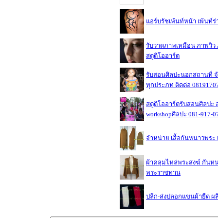
แอร์บรัชเพ้นท์หน้า เพ้นท์ร่
รับวาดภาพเหมือน ภาพวิว ภ
สตูดิโออาร์ต
รับสอนศิลปะนอกสถานที่ จั
ทุกประภท ติดต่อ 0819170
สตูดิโออาร์ตรับสอนศิลปะ
workshopศิลปะ 081-917-0
จำหน่าย เสื้อกันหนาวพระ 
ผ้าคลุมไหล่พระสงฆ์ กันหนา
พระราชทาน
ปลีก-ส่งปลอกแขนผ้ายืด ผล