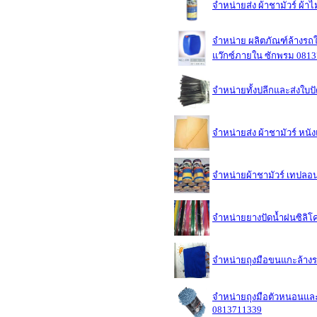
จำหน่ายส่ง ผ้าชามัวร์ ผ
จำหน่าย ผลิตภัณฑ์ล้างรถใช
แว๊กซ์ภายใน ซักพรม 081
จำหน่ายทั้งปลีกและส่งใบ
จำหน่ายส่ง ผ้าชามัวร์ หนั
จำหน่ายผ้าชามัวร์ เทปลอ
จำหน่ายยางปัดน้ำฝนซิลิโ
จำหน่ายถุงมือขนแกะล้างรถ
จำหน่ายถุงมือตัวหนอนและ
0813711339