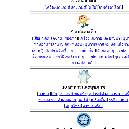
8 วีดีโอเกมส์
[
][
][
]
เครื่องเล่นเกมส์ และเกมส์
คู่มือ
เกมส์ออนไลน์
9 แม่และเด็ก
[
][
][
][
เสื้อผ้าเด็กเล็กชาย
รองเท้า
เครื่องแต่งกายและอาบน้ำ
อุป
][
][
][
ทานอาหารสำหรับเด็ก
ที่นอน
อุปกรณ์ตกแต่งผนัง
เสื้อผ้า
][
][
][
เล็กหญิง
อุปกรณ์เครื่องต่างกายเด็กเล็ก
ผ้าอ้อม
อุปกรณ์สำ
][
][
][
เด็ก ของเล่น
เฟอร์นิเจอร์ เด็ก
อุปกรณ์ตกแต่งผนัง
อุปกรณ์ร
]
ความปลอดภัย
10 อาหารและสุขภาพ
[
][
][
][
อาหาร
ผัก
เบอเกอรี่ ขนมปัง
อุปกรณ์ทำอาหาร เบเกอรี่
[
][
][
][
ขายส่ง ขายจำนวนมาก
ผลไม้
เครื่องดื่ม
ธุรกิจอาหาร
[
][
]
สมุนไพร
อาหารเสริม