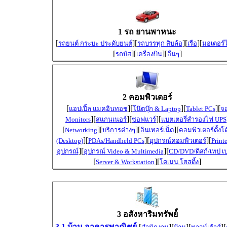
1 รถ ยานพาหนะ
[
][
][
][
รถยนต์ กระบะ ประดับยนต์
รถบรรทุก สิบล้อ
เรือ
มอเตอร์ไ
[
][
][
]
รถบัส
เครื่องบิน
อื่นๆ
2 คอมพิวเตอร์
[
][
][
][
แอปเปิ้ล แมคอินทอช
โน๊ตบุ๊ก & Laptop
Tablet PCs
จ
][
][
][
Monitors
สแกนเนอร์
ซอฟแวร์
แบตเตอรี่สำรองไฟ UPS
[
][
][
][
Networking
บริการต่างๆ
อินเทอร์เน็ต
คอมพิวเตอร์ตั้งโต
][
][
][
(Desktop)
PDAs/Handheld PCs
อุปกรณ์คอมพิวเตอร์
Print
][
][
อุปกรณ์
อุปกรณ์ Video & Multimedia
CD/DVD/ดิสก์/เทป เป
[
][
]
Server & Workstation
โดเมน โฮสติ้ง
3 อสังหาริมทรัพย์์
3.1 บ้าน อาคารพาณิชย์
[
][
][
][