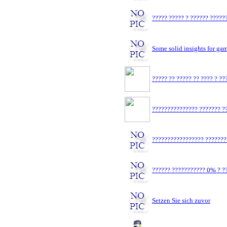
????? ????? ? ?????? ?????
Some solid insights for ga
????? ?? ????? ?? ???? ? ?
??????????????? ??????? ??
????????????????? ???????
?????? ??????????? 0% ? ??
Setzen Sie sich zuvor