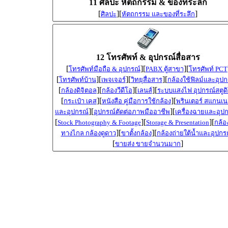
11 ศิลปะ หัตถกรรม & ของที่ระลึก
[
][
]
ศิลปะ
หัตถกรรม และของที่ระลึก
12 โทรศัพท์ & อุปกรณ์สื่อสาร
[
][
][
โทรศัพท์มือถือ & อุปกรณ์
PABX ตู้สาขา
โทรศัพท์ PCT
[
][
][
][
โทรศัพท์บ้าน
เพจเจอร์
วิทยุสื่อสาร
กล้องใช้ฟิลม์และอุปก
[
][
][
][
กล้องดิจิตอล
กล้องวีดีโอ
เลนส์
ระบบแสงไฟ อุปกรณ์สตูด
[
][
][
กระเป๋า เคส
หนังสือ คู่มือการใช้กล้อง
พรินเตอร์ สแกนเน
][
][
และอุปกรณ์
อุปกรณ์ตัดต่อภาพมืออาชีพ
เครื่องฉายและอุป
[
][
][
Stock Photography & Footage
Storage & Presentation
กล้อ
][
][
ทางไกล กล้องดูดาว
ขาตั้งกล้อง
กล้องถ่ายใต้น้ำและอุปกร
[
]
ขายส่ง ขายจำนวนมาก