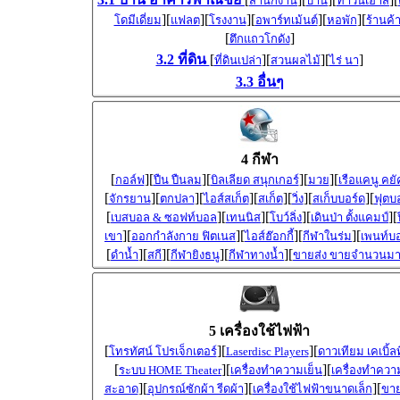
สำนักงาน
บ้าน
ทาวน์เฮ้าส์
][
][
][
][
][
โดมีเดี่ยม
แฟลต
โรงงาน
อพาร์ทเม้นต์
หอพัก
ร้านค้
[
]
ตึกแถวโกดัง
3.2 ที่ดิน
[
][
][
]
ที่ดินเปล่า
สวนผลไม้
ไร่ นา
3.3 อื่นๆ
4 กีฬา
[
][
][
][
][
กอล์ฟ
ปืน ปืนลม
บิลเลียด สนุกเกอร์
มวย
เรือแคนู คยั
[
][
][
][
][
][
][
จักรยาน
ตกปลา
ไอส์สเก็ต
สเก็ต
วิ่ง
สเก็บบอร์ด
ฟุตบ
[
][
][
][
][
เบสบอล & ซอฟท์บอล
เทนนิส
โบว์ลิ่ง
เดินป่า ตั้งแคมป์
][
][
][
][
เขา
ออกกำลังกาย ฟิตเนส
ไอส์ฮ๊อกกี้
กีฬาในร่ม
เพนท์บ
[
][
][
][
][
ดำน้ำ
สกี
กีฬายิงธนู
กีฬาทางน้ำ
ขายส่ง ขายจำนวนม
5 เครื่องใช้ไฟฟ้า
[
][
][
โทรทัศน์ โปรเจ็กเตอร์
Laserdisc Players
ดาวเทียม เคเบิ้ลท
[
][
][
ระบบ HOME Theater
เครื่องทำความเย็น
เครื่องทำควา
][
][
][
สะอาด
อุปกรณ์ซักผ้า รีดผ้า
เครื่องใช้ไฟฟ้าขนาดเล็ก
ขาย