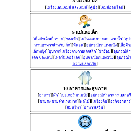
8 วีดีโอเกมส์
[
][
][
]
เครื่องเล่นเกมส์ และเกมส์
คู่มือ
เกมส์ออนไลน์
9 แม่และเด็ก
[
][
][
][
เสื้อผ้าเด็กเล็กชาย
รองเท้า
เครื่องแต่งกายและอาบน้ำ
อุป
][
][
][
ทานอาหารสำหรับเด็ก
ที่นอน
อุปกรณ์ตกแต่งผนัง
เสื้อผ้า
][
][
][
เล็กหญิง
อุปกรณ์เครื่องต่างกายเด็กเล็ก
ผ้าอ้อม
อุปกรณ์สำ
][
][
][
เด็ก ของเล่น
เฟอร์นิเจอร์ เด็ก
อุปกรณ์ตกแต่งผนัง
อุปกรณ์ร
]
ความปลอดภัย
10 อาหารและสุขภาพ
[
][
][
][
อาหาร
ผัก
เบอเกอรี่ ขนมปัง
อุปกรณ์ทำอาหาร เบเกอรี่
[
][
][
][
ขายส่ง ขายจำนวนมาก
ผลไม้
เครื่องดื่ม
ธุรกิจอาหาร
[
][
]
สมุนไพร
อาหารเสริม