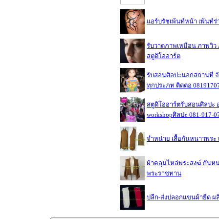
แอร์บรัชเพ้นท์หน้า เพ้นท์ร่
รับวาดภาพเหมือน ภาพวิว ภ
สตูดิโออาร์ต
รับสอนศิลปะนอกสถานที่ จั
ทุกประภท ติดต่อ 0819170
สตูดิโออาร์ตรับสอนศิลปะ
workshopศิลปะ 081-917-0
จำหน่าย เสื้อกันหนาวพระ 
ผ้าคลุมไหล่พระสงฆ์ กันหนา
พระราชทาน
ปลีก-ส่งปลอกแขนผ้ายืด ผล