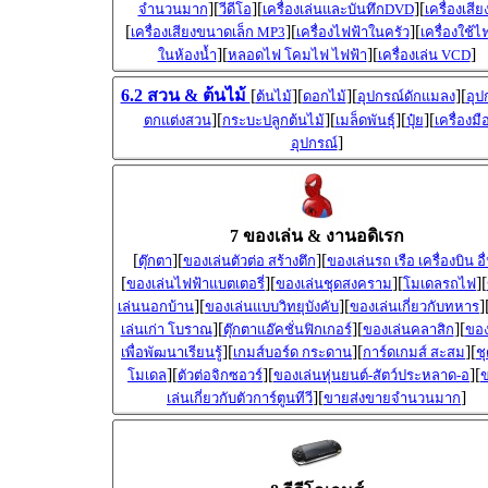
][
][
][
จำนวนมาก
วีดีโอ
เครื่องเล่นและบันทึกDVD
เครื่องเสีย
[
][
][
เครื่องเสียงขนาดเล็ก MP3
เครื่องไฟฟ้าในครัว
เครื่องใช้ไ
][
][
]
ในห้องน้ำ
หลอดไฟ โคมไฟ ไฟฟ้า
เครื่องเล่น VCD
6.2 สวน & ต้นไม้
[
][
][
][
ต้นไม้
ดอกไม้
อุปกรณ์ดักแมลง
อุป
][
][
][
][
ตกแต่งสวน
กระบะปลูกต้นไม้
เมล็ดพันธุ์
ปุ๋ย
เครื่องมื
]
อุปกรณ์
7 ของเล่น & งานอดิเรก
[
][
][
ตุ๊กตา
ของเล่นตัวต่อ สร้างตึก
ของเล่นรถ เรือ เครื่องบิน อื
[
][
][
][
ของเล่นไฟฟ้าแบตเตอรี่
ของเล่นชุดสงคราม
โมเดลรถไฟ
][
][
]
เล่นนอกบ้าน
ของเล่นแบบวิทยุบังคับ
ของเล่นเกี่ยวกับทหาร
][
][
][
เล่นเก่า โบราณ
ตุ๊กตาแอ๊คชั่นฟิกเกอร์
ของเล่นคลาสิก
ของ
][
][
][
เพื่อพัฒนาเรียนรู้
เกมส์บอร์ด กระดาน
การ์ดเกมส์ สะสม
ชุ
][
][
][
โมเดล
ตัวต่อจิกซอวร์
ของเล่นหุ่นยนต์-สัตว์ประหลาด-อ
][
]
เล่นเกี่ยวกับตัวการ์ตูนทีวี
ขายส่งขายจำนวนมาก