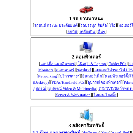
1 รถ ยานพาหนะ
[
][
][
][
รถยนต์ กระบะ ประดับยนต์
รถบรรทุก สิบล้อ
เรือ
มอเตอร์ไ
[
][
][
]
รถบัส
เครื่องบิน
อื่นๆ
2 คอมพิวเตอร์
[
][
][
][
แอปเปิ้ล แมคอินทอช
โน๊ตบุ๊ก & Laptop
Tablet PCs
จ
][
][
][
Monitors
สแกนเนอร์
ซอฟแวร์
แบตเตอรี่สำรองไฟ UPS
[
][
][
][
Networking
บริการต่างๆ
อินเทอร์เน็ต
คอมพิวเตอร์ตั้งโต
][
][
][
(Desktop)
PDAs/Handheld PCs
อุปกรณ์คอมพิวเตอร์
Print
][
][
อุปกรณ์
อุปกรณ์ Video & Multimedia
CD/DVD/ดิสก์/เทป เป
[
][
]
Server & Workstation
โดเมน โฮสติ้ง
3 อสังหาริมทรัพย์์
3.1 บ้าน อาคารพาณิชย์
[
][
][
][