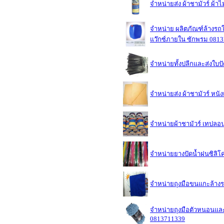
จำหน่ายส่ง ผ้าชามัวร์ ผ
จำหน่าย ผลิตภัณฑ์ล้างรถใช
แว๊กซ์ภายใน ซักพรม 081
จำหน่ายทั้งปลีกและส่งใบ
จำหน่ายส่ง ผ้าชามัวร์ หนั
จำหน่ายผ้าชามัวร์ เทปลอ
จำหน่ายยางปัดน้ำฝนซิลิโ
จำหน่ายถุงมือขนแกะล้างรถ
จำหน่ายถุงมือตัวหนอนและ
0813711339