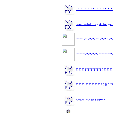
????? ????? ? ?????? ?????
Some solid insights for ga
????? ?? ????? ?? ???? ? ?
??????????????? ??????? ??
????????????????? ???????
?????? ??????????? 0% ? ??
Setzen Sie sich zuvor