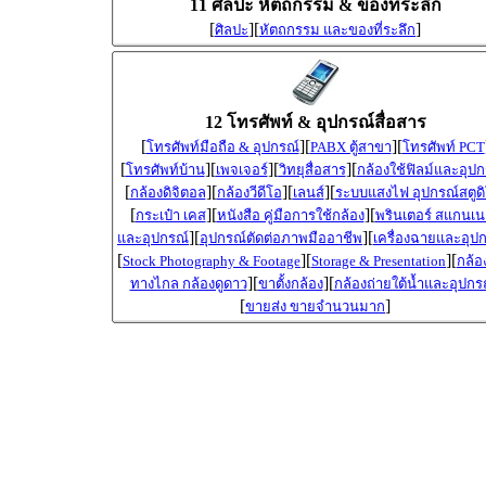
11 ศิลปะ หัตถกรรม & ของที่ระลึก
[
][
]
ศิลปะ
หัตถกรรม และของที่ระลึก
12 โทรศัพท์ & อุปกรณ์สื่อสาร
[
][
][
โทรศัพท์มือถือ & อุปกรณ์
PABX ตู้สาขา
โทรศัพท์ PCT
[
][
][
][
โทรศัพท์บ้าน
เพจเจอร์
วิทยุสื่อสาร
กล้องใช้ฟิลม์และอุปก
[
][
][
][
กล้องดิจิตอล
กล้องวีดีโอ
เลนส์
ระบบแสงไฟ อุปกรณ์สตูด
[
][
][
กระเป๋า เคส
หนังสือ คู่มือการใช้กล้อง
พรินเตอร์ สแกนเน
][
][
และอุปกรณ์
อุปกรณ์ตัดต่อภาพมืออาชีพ
เครื่องฉายและอุป
[
][
][
Stock Photography & Footage
Storage & Presentation
กล้อ
][
][
ทางไกล กล้องดูดาว
ขาตั้งกล้อง
กล้องถ่ายใต้น้ำและอุปกร
[
]
ขายส่ง ขายจำนวนมาก