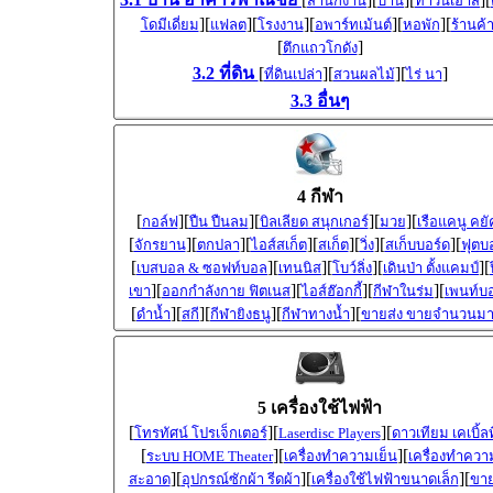
สำนักงาน
บ้าน
ทาวน์เฮ้าส์
][
][
][
][
][
โดมีเดี่ยม
แฟลต
โรงงาน
อพาร์ทเม้นต์
หอพัก
ร้านค้
[
]
ตึกแถวโกดัง
3.2 ที่ดิน
[
][
][
]
ที่ดินเปล่า
สวนผลไม้
ไร่ นา
3.3 อื่นๆ
4 กีฬา
[
][
][
][
][
กอล์ฟ
ปืน ปืนลม
บิลเลียด สนุกเกอร์
มวย
เรือแคนู คยั
[
][
][
][
][
][
][
จักรยาน
ตกปลา
ไอส์สเก็ต
สเก็ต
วิ่ง
สเก็บบอร์ด
ฟุตบ
[
][
][
][
][
เบสบอล & ซอฟท์บอล
เทนนิส
โบว์ลิ่ง
เดินป่า ตั้งแคมป์
][
][
][
][
เขา
ออกกำลังกาย ฟิตเนส
ไอส์ฮ๊อกกี้
กีฬาในร่ม
เพนท์บ
[
][
][
][
][
ดำน้ำ
สกี
กีฬายิงธนู
กีฬาทางน้ำ
ขายส่ง ขายจำนวนม
5 เครื่องใช้ไฟฟ้า
[
][
][
โทรทัศน์ โปรเจ็กเตอร์
Laserdisc Players
ดาวเทียม เคเบิ้ลท
[
][
][
ระบบ HOME Theater
เครื่องทำความเย็น
เครื่องทำควา
][
][
][
สะอาด
อุปกรณ์ซักผ้า รีดผ้า
เครื่องใช้ไฟฟ้าขนาดเล็ก
ขาย