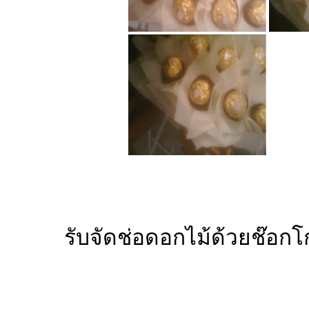
รับจัดช่อดอกไม้ด้วยช๊อกโ