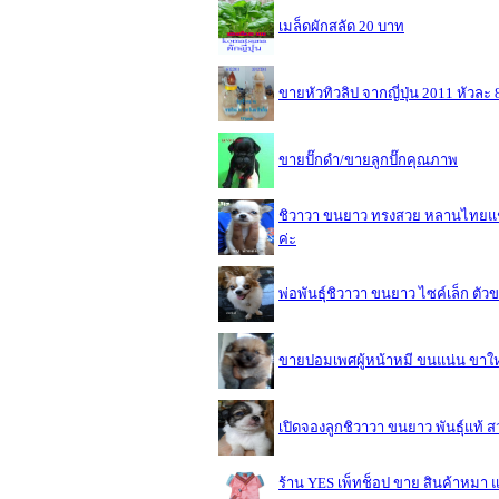
เมล็ดผักสลัด 20 บาท
ขายหัวทิวลิป จากญี่ปุ่น 2011 หัวละ
ขายปั๊กดำ/ขายลูกปั๊กคุณภาพ
ชิวาวา ขนยาว ทรงสวย หลานไทยแชมป
ค่ะ
พ่อพันธุ์ชิวาวา ขนยาว ไซค์เล็ก ตัว
ขายปอมเพศผู้หน้าหมี ขนแน่น ขาใ
เปิดจองลูกชิวาวา ขนยาว พันธุ์แท้ 
ร้าน YES เพ็ทช็อป ขาย สินค้าหมา แม