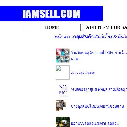
HOME
ADD ITEM FOR S
หน้าแรก
-
กลุ่มสินค้า
-
สัตว์เลี้ยง & ต้นไ
ร้านตัดขนสุนัข อาบน้ำสุนัข อาบ
นาน
converse france
//เปิดจองลูกสุนัข พิทบูล สายเลือดค
ขายลูกสุนัขไทยหลังอานขอนแก่น
ออกแบบจัดสวน,ผลงานจัดสวน