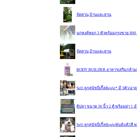
จัดสวน,บ้านและสวน
นกหงส์หยก 3 ตัวพร้อมกรงขาย 800 
จัดสวน,บ้านและสวน
BODY BUILDER อาหารเสริมกล้ามเน
Sell:ลูกสุนัขบีเกิ้ลBegle* มี 3ตัว/อา
ตู้ปลา ขนาด 36 นิ้ว 2 ตู้ พร้อมฝา 1 อั
Sell:ลูกสุนัขบีเกิ้ลBegleพันธุ์แท้3สี.