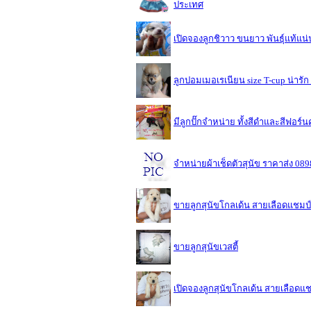
ประเทศ
เปิดจองลูกชิวาว ขนยาว พันธุ์แท้แ
ลูกปอมเมอเรเนียน size T-cup น่ารั
มีลูกปั๊กจำหน่าย ทั้งสีดำและสีฟอร์น
จำหน่ายผ้าเช็ดตัวสุนัข ราคาส่ง 08
ขายลูกสุนัขโกลเด้น สายเลือดแชมป์ พ
ขายลูกสุนัขเวสตี้
เปิดจองลูกสุนัขโกลเด้น สายเลือดแชม