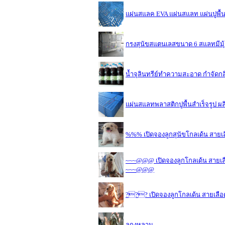
แผ่นสแลค EVA แผ่นสแลท แผ่นปูพื้น 
กรงสุนัขสแตนเลสขนาด 6 สแลทมีมุ
น้ำจุลินทรีย์ทำความสะอาด กำจัดกลิ
แผ่นสแลทพลาสติกปูพื้นสำเร็จรูป ผ
%%% เปิดจองลูกสุนัขโกลเด้น สายเล
~~~@@@ เปิดจองลูกโกลเด้น สายเลือด
~~~@@@
??? เปิดจองลูกโกลเด้น สายเลือด
ลูกงูหลาม