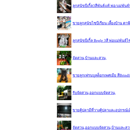
ลูกสุนัขบีเกิ้ล3สีพันธุ์แท้.พ่อ/แม่พั
ขายลูกสุนัขไซบีเรียน เลี้ยงบ้าน ตาฟ้
ลูกสุนัขบีเกิ้ล Begle 3สี พ่อแม่พันธุ
จัดสวน,บ้านและสวน,
ขายลูกเฟรนบูลด็อกเพศเมีย สีBrin
รับจัดสวน,ออกแบบจัดสวน,
ขายตู้ปลามีที่วางตู้ปลาและอุปกรณ์เ
จัดสวน,ออกแบบจัดสวน,บ้านและส