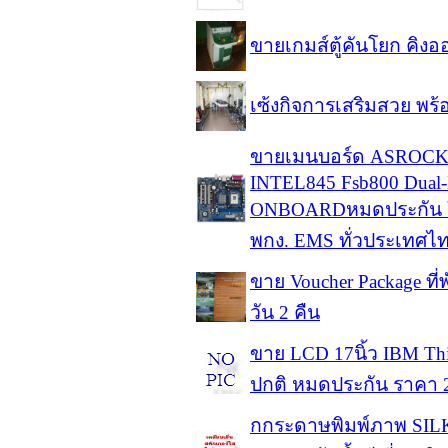
ขายเกมส์ตู้คันโยก คิง
เซ้งกิจการเสริมสวย พร
ขายเมนบอร์ด ASROCK P
INTEL845 Fsb800 Dua
ONBOARDหมดประกัน ใช้
พกง. EMS ทั่วประเทศไทย(
ขาย Voucher Package ที่พ
วัน 2 คืน
ขาย LCD 17นิ้ว IBM Thi
ปกติ หมดประกัน ราคา 
กกระดาษพิมพ์ภาพ SI