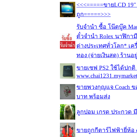
<<<=====ขายLCD 19" B
ถูก=====>>>
รับจำนำ ซื้อ โน๊ตบู๊ค 
ตั๋วจำนำ Rolex นาฬิกามือ
ต่างประเทศทั่วโลก* เค
ทอง (จ่ายเงินสด) ร้านอย
ขายเซฟ PS2 ใช้ได้ปกติ 
www.chai1231.mymarket.
ขายพวงกุญแจ Coach ขอ
บาท พร้อมส่ง
ลูกปอม เกรด ประกวด มี
ขายถูกกีตาร์ไฟฟ้ายี่ห้อ