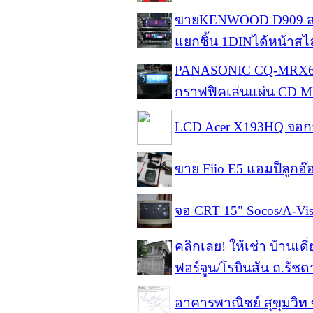
ขายKENWOOD D909 สภาพ
แยกชิ้น 1DINได้หน้าส
PANASONIC CQ-MRX602 
กราฟฟิคเล่นแผ่น CD 
LCD Acer X193HQ จอก
ขาย Fiio E5 แอมป็ลูกอ
จอ CRT 15" Socos/A-Vi
คลิกเลย! ให้เช่า บ้านเดี
ฟอร์จูน/โรบินสัน ถ.รัชด
อาคารพาณิชย์ สุขุมวิท 