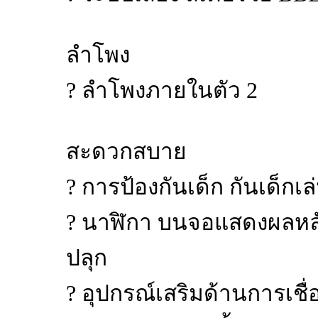
ลำโพง
? ลำโพงภายในตัว 2
สะดวกสบาย
? การป้องกันเด็ก กันเด็กเ
? นาฬิกา บนจอแสดงผลหลัก ต
ปลุก
? อุปกรณ์เสริมด้านการเชื่